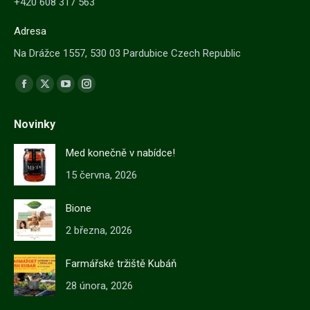
+420 608 317 563
Adresa
Na Drážce 1557, 530 03 Pardubice Czech Republic
Find us on:
Facebook
X
YouTube
Instagram
stránka
stránka
stránka
stránka
Novinky
se
se
se
se
otevře
otevře
otevře
otevře
Med konečně v nabídce!
v
v
v
v
15 června, 2026
novém
novém
novém
novém
okně
okně
okně
okně
Bione
2 března, 2026
Farmářské tržiště Kubáň
28 února, 2026