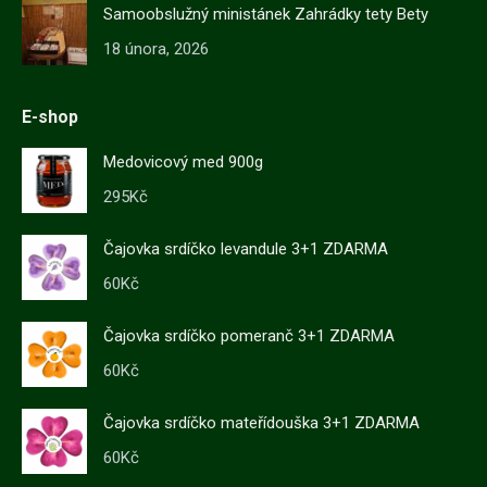
Samoobslužný ministánek Zahrádky tety Bety
18 února, 2026
E-shop
Medovicový med 900g
295
Kč
Čajovka srdíčko levandule 3+1 ZDARMA
60
Kč
Čajovka srdíčko pomeranč 3+1 ZDARMA
60
Kč
Čajovka srdíčko mateřídouška 3+1 ZDARMA
60
Kč