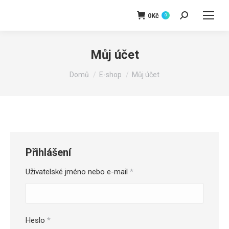
0
Kč
0
Hledat:
Můj účet
You are here:
Domů
E-shop
Můj účet
Přihlášení
Povinné
Uživatelské jméno nebo e-mail
*
Povinné
Heslo
*